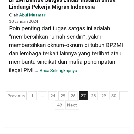
Lindungi Pekerja Migran Indonesia
Oleh
Abul Muamar
10 Januari 2024
Poin penting dari tugas satgas ini adalah
“membersihkan rumah sendiri”, yakni
membersihkan oknum-oknum di tubuh BP2MI
dan lembaga terkait lainnya yang terlibat atau
membantu sindikat dan mafia penempatan
ilegal PMI....
Baca Selengkapnya
Paginasi
Previous
1
…
24
25
26
27
28
29
30
…
49
Next
pos