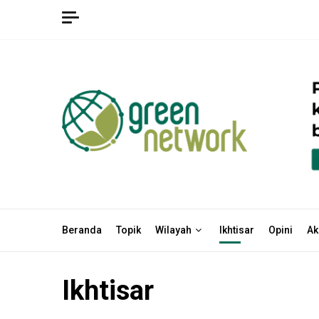
Skip
to
content
Beranda
Topik
Wilayah
Ikhtisar
Opini
Ak
Ikhtisar