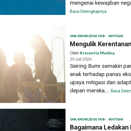
mengenai kewajiban nega
Baca Selengkapnya
GNA KNOWLEDGE HUB
IKHTISAR
Mengulik Kerentanan
Oleh
Kresentia Madina
20 Juli 2026
Seiring Bumi semakin pa
anak terhadap panas ek
upaya mitigasi dan adap
depan mereka....
Baca Sele
GNA KNOWLEDGE HUB
IKHTISAR
Bagaimana Ledakan P