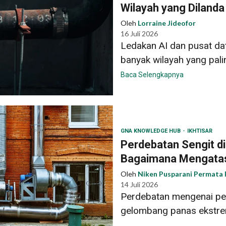
Wilayah yang Diland
Oleh
Lorraine Jideofor
16 Juli 2026
Ledakan AI dan pusat dat
banyak wilayah yang palin
Baca Selengkapnya
GNA KNOWLEDGE HUB
IKHTISAR
Perdebatan Sengit d
Bagaimana Mengata
Oleh
Niken Pusparani Permata 
14 Juli 2026
Perdebatan mengenai p
gelombang panas ekstre