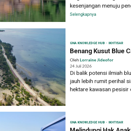
kesenjangan menuju penge
Selengkapnya
GNA KNOWLEDGE HUB
IKHTISAR
Benang Kusut Blue Ca
Oleh
Lorraine Jideofor
24 Juli 2026
Di balik potensi ilmiah b
jauh lebih rumit perihal
hektare kawasan pesisir d
GNA KNOWLEDGE HUB
IKHTISAR
Melindungi Hak Anak