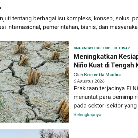
.
ti tentang berbagai isu kompleks, konsep, solusi poten
 internasional, pemerintahan, bisnis, dan masyarakat 
GNA KNOWLEDGE HUB
IKHTISAR
Meningkatkan Kesiap
Niño Kuat di Tengah K
Oleh
Kresentia Madina
6 Agustus 2026
Prakiraan terjadinya El N
menuntut para pemimpin
pada sektor-sektor yang 
Selengkapnya