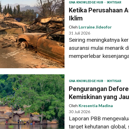
GNA KNOWLEDGE HUB
IKHTISAR
Ketika Perusahaan As
Iklim
Oleh
Lorraine Jideofor
31 Juli 2026
Seiring meningkatnya keru
asuransi mulai menarik di
memperlebar kesenjangan
GNA KNOWLEDGE HUB
IKHTISAR
Pengurangan Defore
Kemiskinan yang Jauh
Oleh
Kresentia Madina
30 Juli 2026
Laporan PBB mengevalu
target kehutanan global,