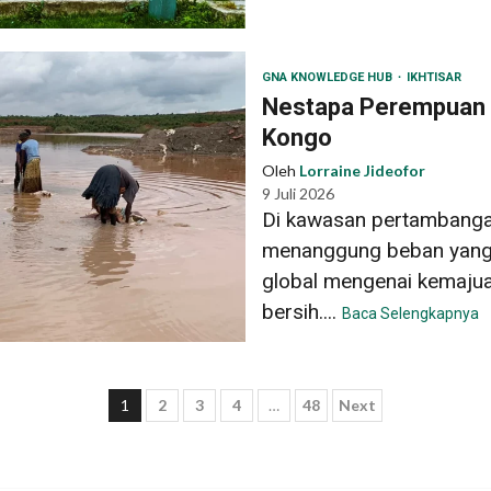
GNA KNOWLEDGE HUB
IKHTISAR
Nestapa Perempuan d
Kongo
Oleh
Lorraine Jideofor
9 Juli 2026
Di kawasan pertambanga
menanggung beban yang
global mengenai kemajuan
bersih....
Baca Selengkapnya
Paginasi
1
2
3
4
…
48
Next
pos