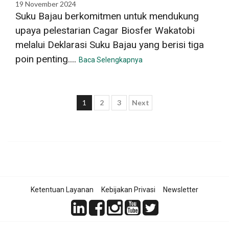
19 November 2024
Suku Bajau berkomitmen untuk mendukung
upaya pelestarian Cagar Biosfer Wakatobi
melalui Deklarasi Suku Bajau yang berisi tiga
poin penting....
Baca Selengkapnya
Paginasi
1
2
3
Next
pos
Ketentuan Layanan
Kebijakan Privasi
Newsletter