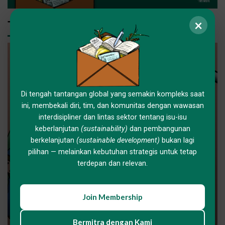
×
Thought Leadership
Di tengah tantangan global yang semakin kompleks saat
ini, membekali diri, tim, dan komunitas dengan wawasan
interdisipliner dan lintas sektor tentang isu-isu
GNA KNOWLEDGE HUB
OPINI
keberlanjutan
(sustainability)
dan pembangunan
Utang kepada Anak-
berkelanjutan
(sustainable development)
bukan lagi
pilihan — melainkan kebutuhan strategis untuk tetap
Cucu yang Terus
terdepan dan relevan.
Membesar: Earth
Join Membership
Overshoot Day 2026 dan
Bermitra dengan Kami