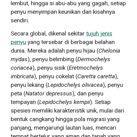
lembut, hingga si abu-abu yang gagah, setiap
penyu menyimpan keunikan dan kisahnya
sendiri.
Secara global, dikenal sekitar
tujuh jenis
penyu
yang tersebar di berbagai belahan
dunia. Mereka adalah penyu hijau (
Chelonia
mydas
), penyu belimbing (
Dermochelys
coriacea
), penyu sisik (
Eretmochelys
imbricata
), penyu cokelat (
Caretta caretta
),
penyu lekang (
Lepidochelys olivacea
), penyu
peta (
Natator depressus
), dan penyu
tempayan (
Lepidochelys kempii
). Setiap
spesies memiliki karakteristik unik, mulai dari
bentuk cangkang hingga pola migrasi yang
panjang, mengarungi lautan luas, mencari
tempat bertelur yang aman dan tanah yang