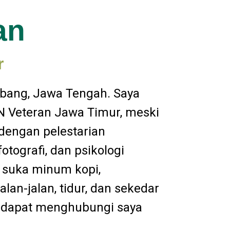
an
r
embang, Jawa Tengah. Saya
PN Veteran Jawa Timur, meski
k dengan pelestarian
tografi, dan psikologi
 suka minum kopi,
an-jalan, tidur, dan sekedar
a dapat menghubungi saya