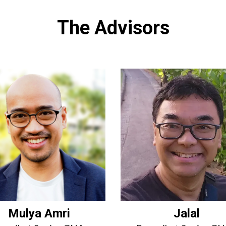
The Advisors
Mulya Amri
Jalal