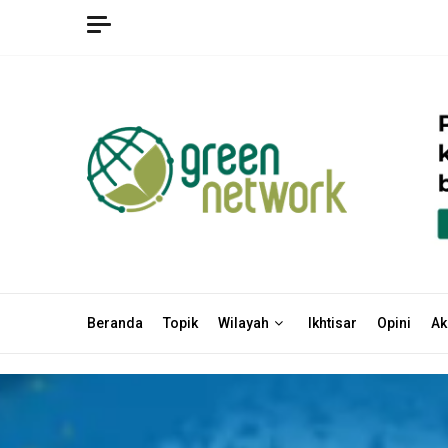
Beranda
Topik
Wilayah
Ikhtisar
Opini
Ak