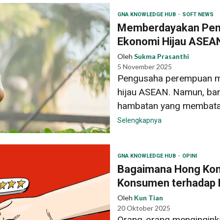
GNA KNOWLEDGE HUB
SOFT NEWS
Memberdayakan Pen
Ekonomi Hijau ASEA
Oleh
Sukma Prasanthi
5 November 2025
Pengusaha perempuan m
hijau ASEAN. Namun, ba
hambatan yang membatas
Selengkapnya
GNA KNOWLEDGE HUB
OPINI
Bagaimana Hong Ko
Konsumen terhadap 
Oleh
Kun Tian
20 Oktober 2025
Orang-orang mengingink