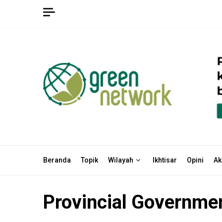
Skip
to
content
Beranda
Topik
Wilayah
Ikhtisar
Opini
Ak
Provincial Governme