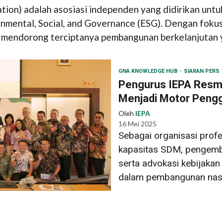
ation) adalah asosiasi independen yang didirikan u
nmental, Social, and Governance (ESG). Dengan fokus 
endorong terciptanya pembangunan berkelanjutan yan
GNA KNOWLEDGE HUB
SIARAN PERS
Pengurus IEPA Resmi
Menjadi Motor Pengg
Oleh
IEPA
16 Mei 2025
Sebagai organisasi prof
kapasitas SDM, pengemba
serta advokasi kebijakan
dalam pembangunan nasio