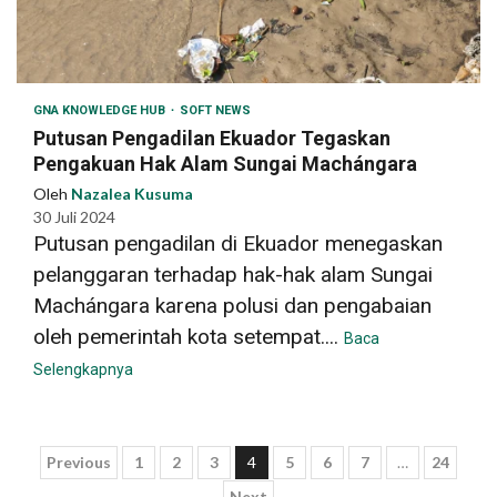
GNA KNOWLEDGE HUB
SOFT NEWS
Putusan Pengadilan Ekuador Tegaskan
Pengakuan Hak Alam Sungai Machángara
Oleh
Nazalea Kusuma
30 Juli 2024
Putusan pengadilan di Ekuador menegaskan
pelanggaran terhadap hak-hak alam Sungai
Machángara karena polusi dan pengabaian
oleh pemerintah kota setempat....
Baca
Selengkapnya
Paginasi
Previous
1
2
3
4
5
6
7
…
24
Next