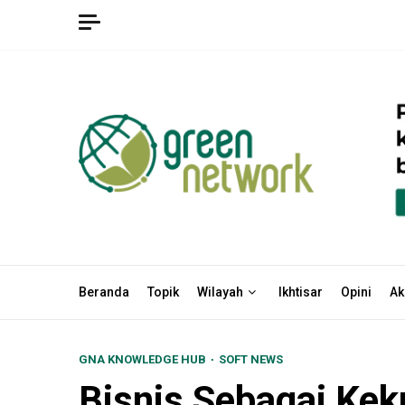
Skip
to
content
Beranda
Topik
Wilayah
Ikhtisar
Opini
Ak
GNA KNOWLEDGE HUB
SOFT NEWS
Bisnis Sebagai Kek