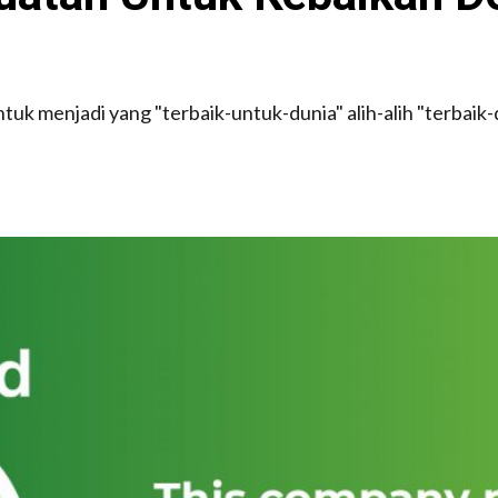
tuk menjadi yang "terbaik-untuk-dunia" alih-alih "terbaik-d