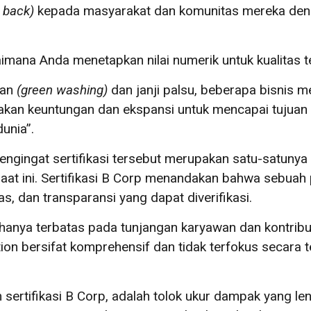
e back
)
kepada masyarakat dan komunitas mereka den
imana Anda menetapkan nilai numerik untuk kualitas t
gan
(
green washing
)
dan janji palsu, beberapa bisnis m
kan keuntungan dan ekspansi untuk mencapai tujuan y
dunia”.
 mengingat sertifikasi tersebut merupakan satu-satunya
 saat ini. Sertifikasi B Corp menandakan bahwa sebua
tas, dan transparansi yang dapat diverifikasi.
ak hanya terbatas pada tunjangan karyawan dan kontrib
tion bersifat komprehensif dan tidak terfokus secara 
 sertifikasi B Corp, adalah tolok ukur dampak yang le