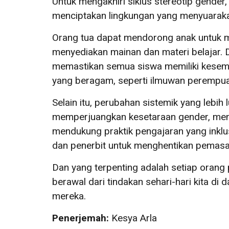
Untuk mengakhiri siklus stereotip gende
menciptakan lingkungan yang menyuaraka
Orang tua dapat mendorong anak untuk me
menyediakan mainan dan materi belajar. 
memastikan semua siswa memiliki kesempa
yang beragam, seperti ilmuwan perempuan
Selain itu, perubahan sistemik yang lebi
memperjuangkan kesetaraan gender, menek
mendukung praktik pengajaran yang inklus
dan penerbit untuk menghentikan pemas
Dan yang terpenting adalah setiap orang
berawal dari tindakan sehari-hari kita 
mereka.
Penerjemah:
Kesya Arla