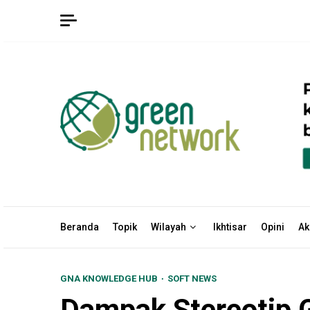
Skip
to
content
Beranda
Topik
Wilayah
Ikhtisar
Opini
Ak
GNA KNOWLEDGE HUB
SOFT NEWS
Dampak Stereotip 