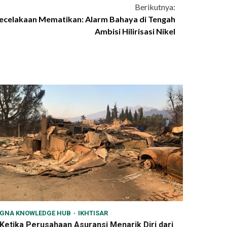
Berikutnya:
Kecelakaan Mematikan: Alarm Bahaya di Tengah
Ambisi Hilirisasi Nikel
GNA KNOWLEDGE HUB
IKHTISAR
Ketika Perusahaan Asuransi Menarik Diri dari