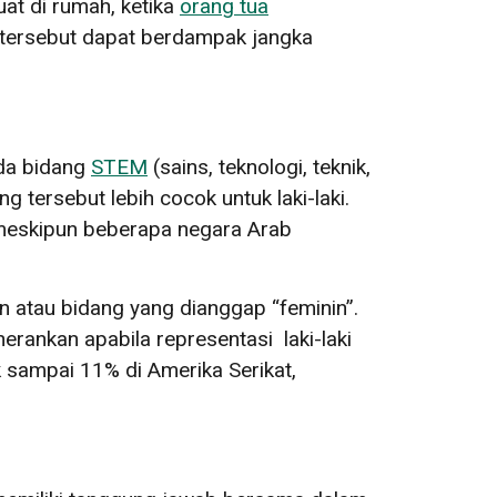
at di rumah, ketika
orang tua
 tersebut dapat berdampak jangka
ada bidang
STEM
(sains, teknologi, teknik,
tersebut lebih cocok untuk laki-laki.
 meskipun beberapa negara Arab
an atau bidang yang dianggap “feminin”.
rankan apabila representasi laki-laki
k sampai 11% di Amerika Serikat,