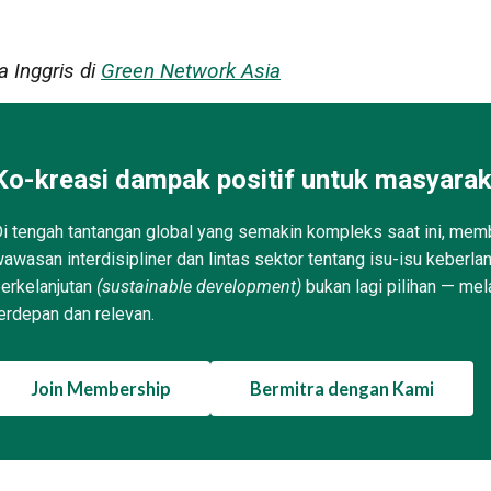
a Inggris di
Green Network Asia
Ko-kreasi dampak positif untuk masyarak
i tengah tantangan global yang semakin kompleks saat ini, memb
awasan interdisipliner dan lintas sektor tentang isu-isu keberla
erkelanjutan
(sustainable development)
bukan lagi pilihan — mel
erdepan dan relevan.
Join Membership
Bermitra dengan Kami