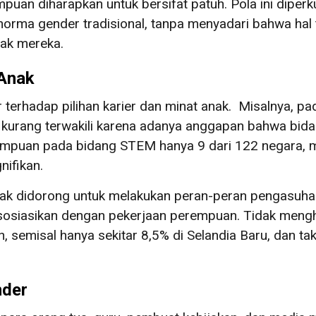
uan diharapkan untuk bersifat patuh. Pola ini diperku
norma gender tradisional, tanpa menyadari bahwa hal
ak mereka.
 Anak
 terhadap pilihan karier dan minat anak. Misalnya, p
urang terwakili karena adanya anggapan bahwa bidang 
rempuan pada bidang STEM hanya 9 dari 122 negara,
nifikan.
i tidak didorong untuk melakukan peran-peran pengasuh
asosiasikan dengan pekerjaan perempuan. Tidak menghe
 semisal hanya sekitar 8,5% di Selandia Baru, dan ta
nder