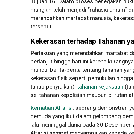
Tujuan 16. Dalam proses penegakan huku
mungkin telah menjadi “rahasia umum” di
merendahkan martabat manusia, kekerasan
tersebut.
Kekerasan terhadap Tahanan ya
Perlakuan yang merendahkan martabat da
berlanjut hingga hari ini karena kurangny
muncul berita-berita tentang tahanan ya
kekerasan fisik seperti pemukulan hingga
tahap penyidikan),
tahanan kejaksaan
(ta
sel tahanan kepolisian maupun di rutan 
Kematian Alfarisi
, seorang demonstran ya
pemuda yang ikut dalam gelombang demon
lalu meninggal dunia pada 30 Desember 2
Alfarisi sempat menyampaikan kepada k