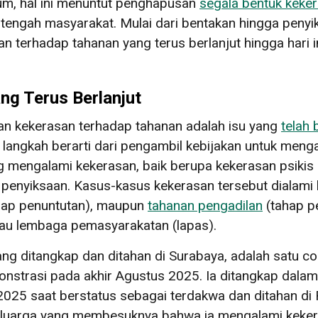
m, hal ini menuntut penghapusan
segala bentuk keke
 tengah masyarakat. Mulai dari bentakan hingga peny
 terhadap tahanan yang terus berlanjut hingga hari
ng Terus Berlanjut
n kekerasan terhadap tahanan adalah isu yang
telah
a langkah berarti dari pengambil kebijakan untuk mengak
ng mengalami kekerasan, baik berupa kekerasan psik
 penyiksaan. Kasus-kasus kekerasan tersebut dialami 
hap penuntutan), maupun
tahanan pengadilan
(tahap p
atau lembaga pemasyarakatan (lapas).
ng ditangkap dan ditahan di Surabaya, adalah satu con
strasi pada akhir Agustus 2025. Ia ditangkap dala
025 saat berstatus sebagai terdakwa dan ditahan di R
eluarga yang membesuknya bahwa ia mengalami keke