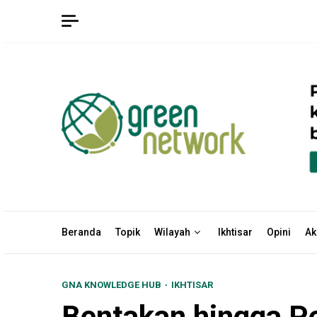
Skip
to
content
Beranda
Topik
Wilayah
Ikhtisar
Opini
Ak
GNA KNOWLEDGE HUB
IKHTISAR
Bentakan hingga Pe