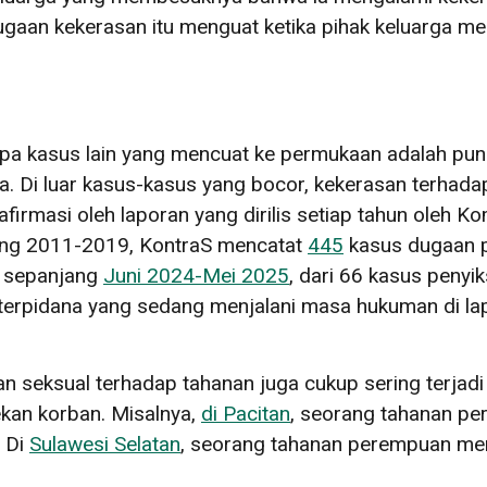
Dugaan kekerasan itu menguat ketika pihak keluarga 
rapa kasus lain yang mencuat ke permukaan adalah p
ia. Di luar kasus-kasus yang bocor, kekerasan terhad
afirmasi oleh laporan yang dirilis setiap tahun oleh 
tang 2011-2019, KontraS mencatat
445
kasus dugaan p
, sepanjang
Juni 2024-Mei 2025
, dari 66 kasus penyi
terpidana yang sedang menjalani masa hukuman di lap
san seksual terhadap tahanan juga cukup sering terjadi
an korban. Misalnya,
di Pacitan
, seorang tahanan per
. Di
Sulawesi Selatan
, seorang tahanan perempuan men