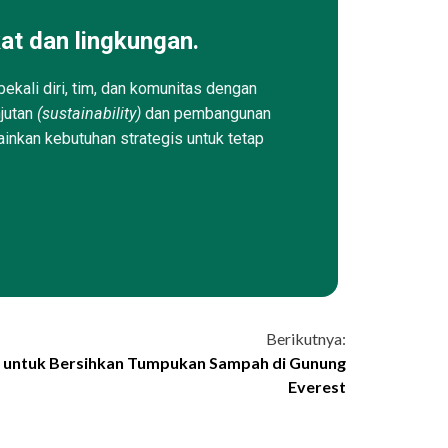
at dan lingkungan.
ekali diri, tim, dan komunitas dengan
njutan
(sustainability)
dan pembangunan
ainkan kebutuhan strategis untuk tetap
Berikutnya:
l untuk Bersihkan Tumpukan Sampah di Gunung
Everest