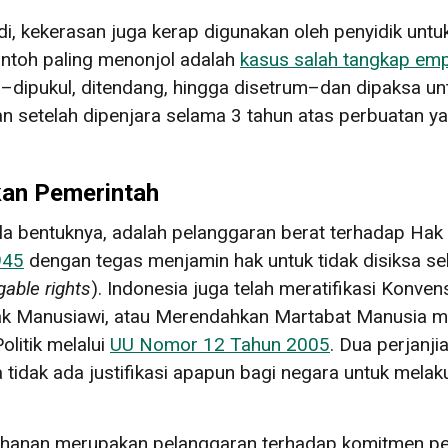
i, kekerasan juga kerap digunakan oleh penyidik untu
ontoh paling menonjol adalah
kasus salah tangkap emp
a–dipukul, ditendang, hingga disetrum–dan dipaksa u
setelah dipenjara selama 3 tahun atas perbuatan yan
an Pemerintah
la bentuknya, adalah pelanggaran berat terhadap Ha
945
dengan tegas menjamin hak untuk tidak disiksa seb
able rights
). Indonesia juga telah meratifikasi Konv
ak Manusiawi, atau Merendahkan Martabat Manusia m
olitik melalui
UU Nomor 12 Tahun 2005
. Dua perjanjia
tidak ada justifikasi apapun bagi negara untuk melak
tahanan merupakan pelanggaran terhadap komitmen pem