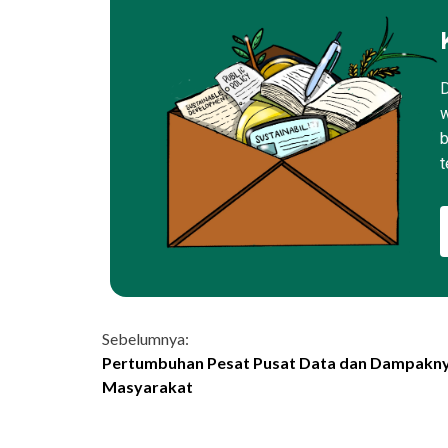
D
w
b
t
Continue
Sebelumnya:
Pertumbuhan Pesat Pusat Data dan Dampakny
Reading
Masyarakat