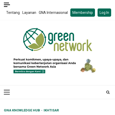
Skip
to
Tentang
Layanan
GNA Internasional
Membership
Log In
content
Primary
Menu
GNA KNOWLEDGE HUB
IKHTISAR