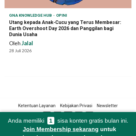
GNA KNOWLEDGE HUB
OPINI
Utang kepada Anak-Cucu yang Terus Membesar:
Earth Overshoot Day 2026 dan Panggilan bagi
Dunia Usaha
Oleh
Jalal
28 Juli 2026
Ketentuan Layanan
Kebijakan Privasi
Newsletter
Anda memiliki
1
sisa konten gratis bulan ini.
Join Membership sekarang
untuk
© 2021-2026 Green Network Asia