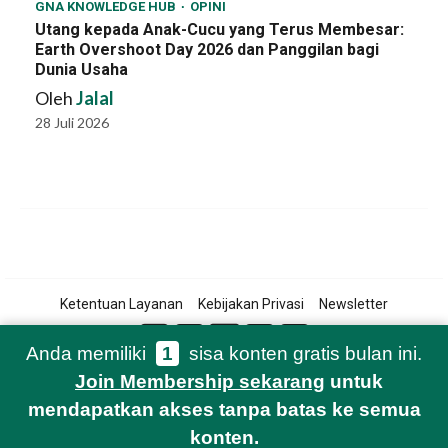
GNA KNOWLEDGE HUB
OPINI
Utang kepada Anak-Cucu yang Terus Membesar:
Earth Overshoot Day 2026 dan Panggilan bagi
Dunia Usaha
Oleh
Jalal
28 Juli 2026
Ketentuan Layanan
Kebijakan Privasi
Newsletter
Anda memiliki
1
sisa konten gratis bulan ini.
Join Membership sekarang
untuk
© 2021-2026 Green Network Asia
mendapatkan akses tanpa batas ke semua
konten.