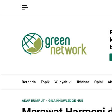
Skip
to
content
Beranda
Topik
Wilayah
Ikhtisar
Opini
Ak
AKAR RUMPUT
GNA KNOWLEDGE HUB
Merawat Harmoni d