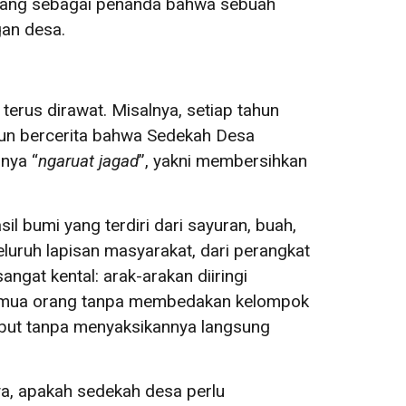
andang sebagai penanda bahwa sebuah
gan desa.
erus dirawat. Misalnya, setiap tahun
un bercerita bahwa Sedekah Desa
nya “
ngaruat jagad
”, yakni membersihkan
il bumi yang terdiri dari sayuran, buah,
uruh lapisan masyarakat, dari perangkat
angat kental: arak-arakan diiringi
 semua orang tanpa membedakan kelompok
ebut tanpa menyaksikannya langsung
a, apakah sedekah desa perlu