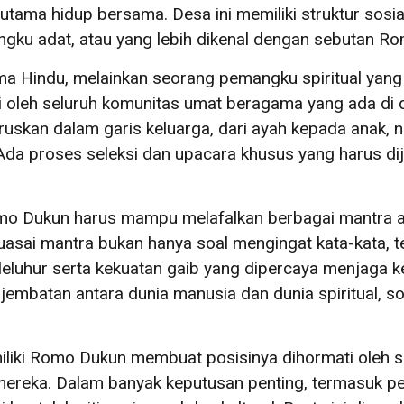
tama hidup bersama. Desa ini memiliki struktur sosia
gku adat, atau yang lebih dikenal dengan sebutan R
 Hindu, melainkan seorang pemangku spiritual yang m
ti oleh seluruh komunitas umat beragama yang ada di
skan dalam garis keluarga, dari ayah kepada anak, na
Ada proses seleksi dan upacara khusus yang harus dij
mo Dukun harus mampu melafalkan berbagai mantra a
uasai mantra bukan hanya soal mengingat kata-kata,
n leluhur serta kekuatan gaib yang dipercaya menjaga
embatan antara dunia manusia dan dunia spiritual, 
miliki Romo Dukun membuat posisinya dihormati oleh se
l mereka. Dalam banyak keputusan penting, termasuk p