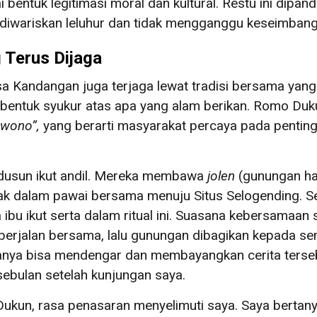
entuk legitimasi moral dan kultural. Restu ini dip
ng diwariskan leluhur dan tidak mengganggu keseimban
g Terus Dijaga
 Kandangan juga terjaga lewat tradisi bersama yang t
bentuk syukur atas apa yang alam berikan. Romo Duk
wono”,
yang berarti masyarakat percaya pada penting
dusun ikut andil. Mereka membawa
jolen
(gunungan has
k dalam pawai bersama menuju Situs Selogending. Sel
ibu ikut serta dalam ritual ini. Suasana kebersamaan s
 berjalan bersama, lalu gunungan dibagikan kepada
a hanya bisa mendengar dan membayangkan cerita ters
ebulan setelah kunjungan saya.
ukun, rasa penasaran menyelimuti saya. Saya bertany