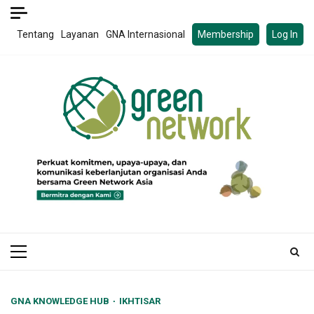
Skip
to
Tentang
Layanan
GNA Internasional
Membership
Log In
content
Primary
Menu
GNA KNOWLEDGE HUB
IKHTISAR