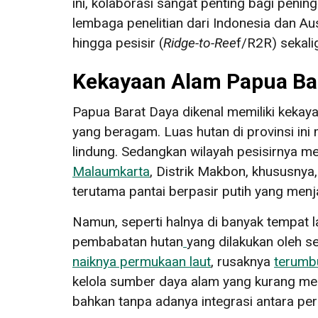
ini, kolaborasi sangat penting bagi pen
lembaga penelitian dari Indonesia dan Au
hingga pesisir (
Ridge-to-Ree
f/R2R) sekali
Kekayaan Alam Papua Ba
Papua Barat Daya dikenal memiliki kekay
yang beragam. Luas hutan di provinsi in
lindung. Sedangkan wilayah pesisirnya me
Malaumkarta
, Distrik Makbon, khususnya,
terutama pantai berpasir putih yang me
Namun, seperti halnya di banyak tempat la
pembabatan hutan
yang dilakukan oleh 
naiknya permukaan laut
, rusaknya
terumb
kelola sumber daya alam yang kurang me
bahkan tanpa adanya integrasi antara per