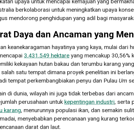
ingkatan upaya untuk mencapai kemajuan yang bermakna
stralia berkolaborasi untuk meningkatkan upaya konse
gus mendorong penghidupan yang adil bagi masyaraka
rat Daya dan Ancaman yang Men
aan keanekaragaman hayatinya yang kaya, mulai dari h
i mencapai
3.431.549 hektare
yang mencakup 30,56% k
miliki kekayaan hutan bakau dan terumbu karang yang 
 salah satu tempat dimana proyek penelitian ini berlan
njadi tempat perkembangbiakan penyu dan Pulau
Um
se
in di dunia, wilayah ini juga tidak terbebas dari anca
sejumlah perusahaan untuk
kepentingan industri
, serta
u karang
, menurunnya populasi ikan, dan semakin sulitn
madai, menyebabkan perencanaan yang kurang terkoor
encanaan darat dan laut.