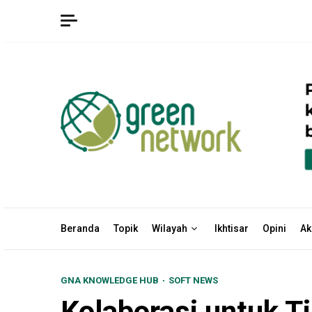
Skip
to
content
Beranda
Topik
Wilayah
Ikhtisar
Opini
Ak
GNA KNOWLEDGE HUB
SOFT NEWS
Kolaborasi untuk T