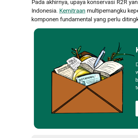
Pada akhirnya, upaya konservasi R2R yang
Indonesia.
Kemitraan
multipemangku kepen
komponen fundamental yang perlu ditingka
D
w
b
t