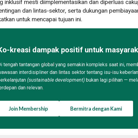
 inklusif mesti diimplementasikan dan diperluas caku
tingan dan lintas-sektor, serta dukungan pembiayaa
tkan untuk mencapai tujuan ini.
Ko-kreasi dampak positif untuk masyarak
i tengah tantangan global yang semakin kompleks saat ini, memb
awasan interdisipliner dan lintas sektor tentang isu-isu keberla
erkelanjutan
(sustainable development)
bukan lagi pilihan — mel
erdepan dan relevan.
Join Membership
Bermitra dengan Kami