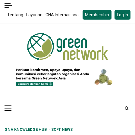
Skip
to
Tentang
Layanan
GNA Internasional
Membership
Log In
content
Primary
Menu
GNA KNOWLEDGE HUB
SOFT NEWS