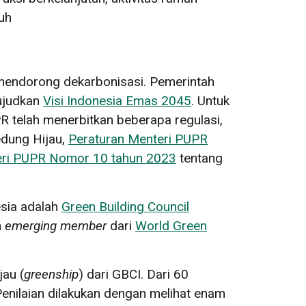
uh
mendorong dekarbonisasi. Pemerintah
wujudkan
Visi Indonesia Emas 2045
. Untuk
telah menerbitkan beberapa regulasi,
dung Hijau,
Peraturan Menteri PUPR
eri PUPR Nomor 10 tahun 2023
tentang
esia adalah
Green Building Council
n
emerging member
dari
World Green
jau (
greenship
) dari GBCI. Dari 60
 Penilaian dilakukan dengan melihat enam