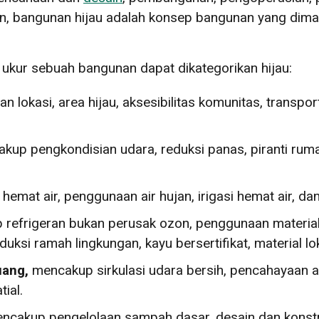
in, bangunan hijau adalah konsep bangunan yang di
 ukur sebuah bangunan dapat dikategorikan hijau:
n lokasi, area hijau, aksesibilitas komunitas, transp
akup pengkondisian udara, reduksi panas, piranti ru
 hemat air, penggunaan air hujan, irigasi hemat air, d
 refrigeran bukan perusak ozon, penggunaan material
ksi ramah lingkungan, kayu bersertifikat, material lok
uang,
mencakup sirkulasi udara bersih, pencahayaan al
ial.
encakup pengelolaan sampah dasar, desain dan konstru