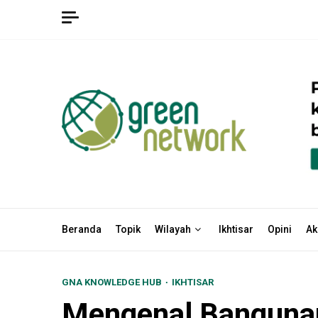
Skip
to
content
Beranda
Topik
Wilayah
Ikhtisar
Opini
Ak
GNA KNOWLEDGE HUB
IKHTISAR
Mengenal Banguna