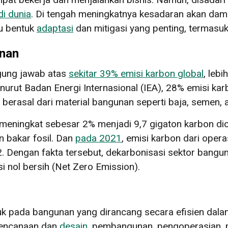
i dunia
. Di tengah meningkatnya kesadaran akan dam
tu bentuk
adaptasi
dan mitigasi yang penting, termasuk
unan
gung jawab atas
sekitar 39% emisi karbon global
, leb
nurut Badan Energi Internasional (IEA), 28% emisi ka
berasal dari material bangunan seperti baja, semen, 
meningkat sebesar 2% menjadi 9,7 gigaton karbon dio
n bakar fosil. Dan
pada 2021
, emisi karbon dari ope
2. Dengan fakta tersebut, dekarbonisasi sektor bangu
 nol bersih (Net Zero Emission).
uk pada bangunan yang dirancang secara efisien dal
erencanaan dan
desain
, pembangunan, pengoperasian, p