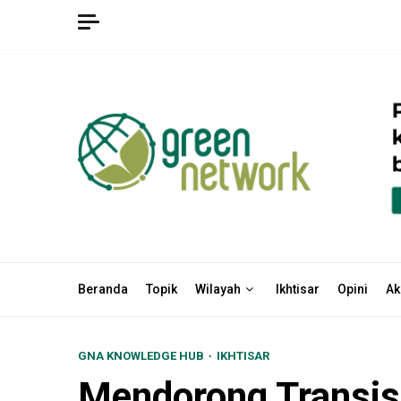
Skip
to
content
Beranda
Topik
Wilayah
Ikhtisar
Opini
Ak
GNA KNOWLEDGE HUB
IKHTISAR
Mendorong Transisi 