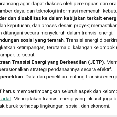
 dirancang agar dapat diakses oleh perempuan dan ora
umber daya, dan teknologi informasi memenuhi kebut
 dan disabilitas ke dalam kebijakan terkait energ
lan keputusan, dan proses desain proyek; memastika
 ditangani secara menyeluruh dalam transisi energi.
dungan sosial yang terarah
. Transisi energi diper
atkan ketimpangan, terutama di kalangan kelompok r
ampak tersebut.
raan Transisi Energi yang Berkeadilan (JETP)
. Mem
rasionalkan strategi pendanaannya secara efektif.
penelitian
. Data dan penelitian tentang transisi ener
usif harus mempertimbangkan seluruh aspek dan kelomp
 adat
. Menciptakan transisi energi yang inklusif juga
k buruk terhadap lingkungan, sosial, dan ekonomi.