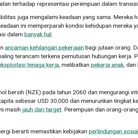
n terhadap representasi perempuan dalam transisi 
sabilitas juga mengalami keadaan yang sama. Mereka h
. Keadaan ini memperparah kondisi kehidupan mereka y
asi dalam
banyak hal
.
an
ancaman kehilangan pekerjaan
bagi jutaan orang. D
 paling terancam terkena pemutusan hubungan kerja. 
eksploitasi tenaga kerja
, melibatkan
pekerja anak
, dan
nol bersih (NZE) pada tahun 2060 dan mengurangi int
kapita sebesar USD 30.000 dan menurunkan tingkat k
ni masih
jauh dari target
. Perempuan dan orang-orang 
nergi berarti memastikan kebijakan
perlindungan sosia