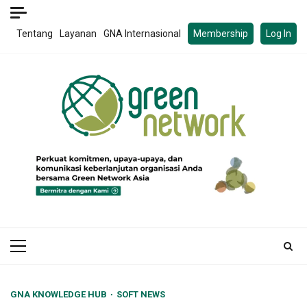
Skip
to
Tentang
Layanan
GNA Internasional
Membership
Log In
content
Primary
Menu
GNA KNOWLEDGE HUB
SOFT NEWS