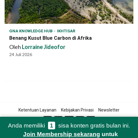
GNA KNOWLEDGE HUB
IKHTISAR
Benang Kusut Blue Carbon di Afrika
Oleh
Lorraine Jideofor
24 Juli 2026
Ketentuan Layanan
Kebijakan Privasi
Newsletter
Anda memiliki
1
sisa konten gratis bulan ini.
Join Membership sekarang
untuk
© 2021-2026 Green Network Asia