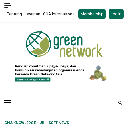
Skip
to
Tentang
Layanan
GNA Internasional
Membership
Log In
content
Primary
Menu
GNA KNOWLEDGE HUB
SOFT NEWS