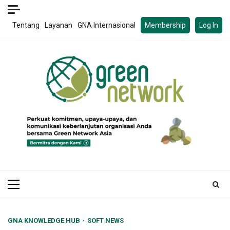
Skip
to
Tentang
Layanan
GNA Internasional
Membership
Log In
content
Primary
Menu
GNA KNOWLEDGE HUB
SOFT NEWS