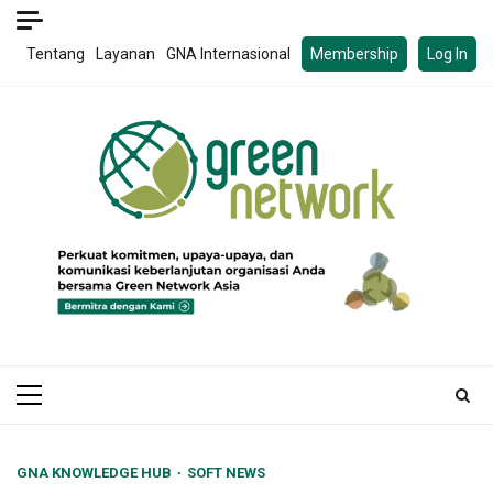
Skip
to
Tentang
Layanan
GNA Internasional
Membership
Log In
content
Primary
Menu
GNA KNOWLEDGE HUB
SOFT NEWS