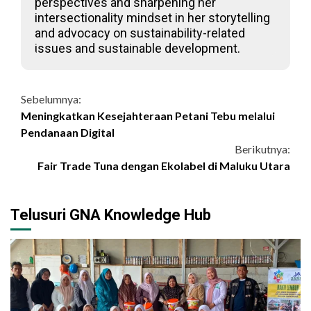
perspectives and sharpening her
intersectionality mindset in her storytelling
and advocacy on sustainability-related
issues and sustainable development.
Continue
Sebelumnya:
Meningkatkan Kesejahteraan Petani Tebu melalui
Reading
Pendanaan Digital
Berikutnya:
Fair Trade Tuna dengan Ekolabel di Maluku Utara
Telusuri GNA Knowledge Hub