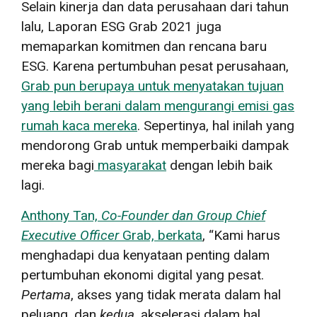
Selain kinerja dan data perusahaan dari tahun
lalu, Laporan ESG Grab 2021 juga
memaparkan komitmen dan rencana baru
ESG. Karena pertumbuhan pesat perusahaan,
Grab pun berupaya untuk menyatakan tujuan
yang lebih berani dalam mengurangi emisi gas
rumah kaca mereka
. Sepertinya, hal inilah yang
mendorong Grab untuk memperbaiki dampak
mereka bagi
masyarakat
dengan lebih baik
lagi.
Anthony Tan,
Co-Founder
dan
Group Chief
Executive Officer
Grab, berkata
, “Kami harus
menghadapi dua kenyataan penting dalam
pertumbuhan ekonomi digital yang pesat.
Pertama
, akses yang tidak merata dalam hal
peluang, dan
kedua
, akselerasi dalam hal