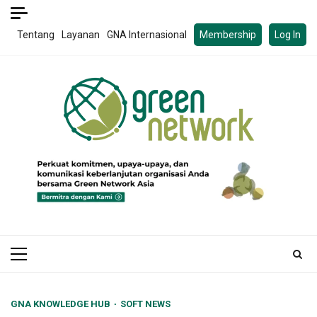
Skip
to
Tentang
Layanan
GNA Internasional
Membership
Log In
content
Primary
Menu
GNA KNOWLEDGE HUB
SOFT NEWS