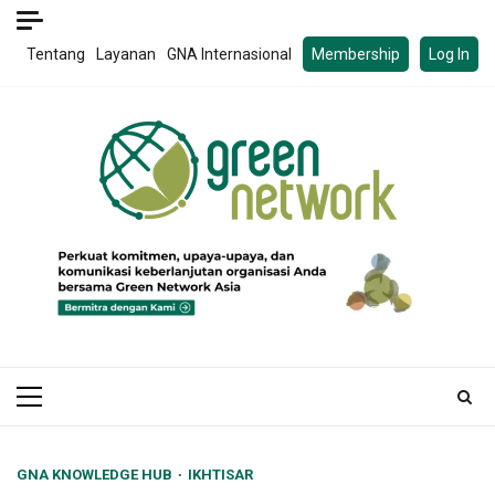
Skip
to
Tentang
Layanan
GNA Internasional
Membership
Log In
content
Primary
Menu
GNA KNOWLEDGE HUB
IKHTISAR