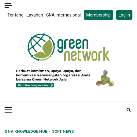
Skip
to
Tentang
Layanan
GNA Internasional
Membership
Log In
content
Primary
Menu
GNA KNOWLEDGE HUB
SOFT NEWS