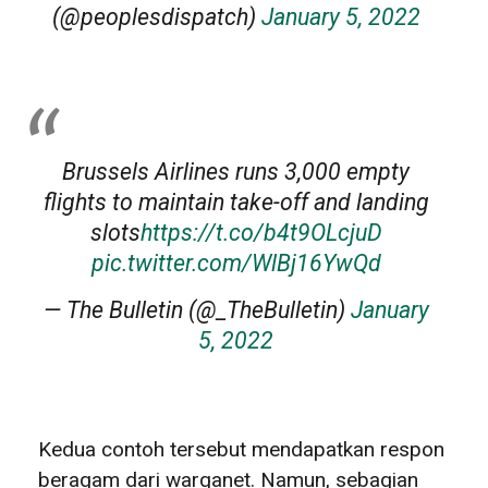
(@peoplesdispatch)
January 5, 2022
Brussels Airlines runs 3,000 empty
flights to maintain take-off and landing
slots
https://t.co/b4t9OLcjuD
pic.twitter.com/WlBj16YwQd
— The Bulletin (@_TheBulletin)
January
5, 2022
Kedua contoh tersebut mendapatkan respon
beragam dari warganet. Namun, sebagian