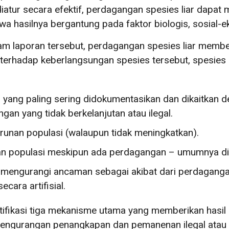
k diatur secara efektif, perdagangan spesies liar da
a hasilnya bergantung pada faktor biologis, sosial-ek
alam laporan tersebut, perdagangan spesies liar membe
terhadap keberlangsungan spesies tersebut, spesies 
l yang paling sering didokumentasikan dan dikaitkan 
 yang tidak berkelanjutan atau ilegal.
urunan populasi (walaupun tidak meningkatkan).
n populasi meskipun ada perdagangan – umumnya dila
: mengurangi ancaman sebagai akibat dari perdagang
cara artifisial.
ifikasi tiga mekanisme utama yang memberikan hasil po
 pengurangan penangkapan dan pemanenan ilegal atau t