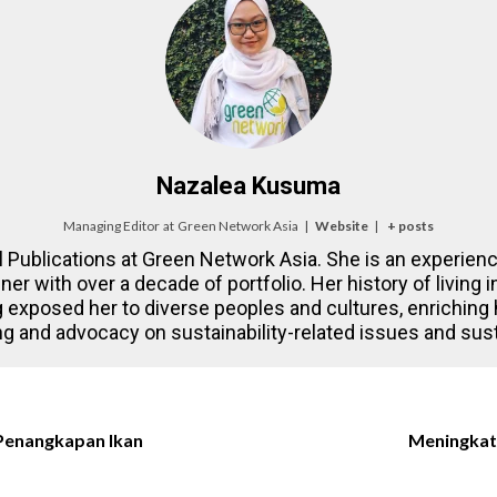
Nazalea Kusuma
Managing Editor
at
Green Network Asia
|
Website
|
+ posts
l Publications at Green Network Asia. She is an experienc
gner with over a decade of portfolio. Her history of living
 exposed her to diverse peoples and cultures, enriching
ling and advocacy on sustainability-related issues and su
i Penangkapan Ikan
Meningkat