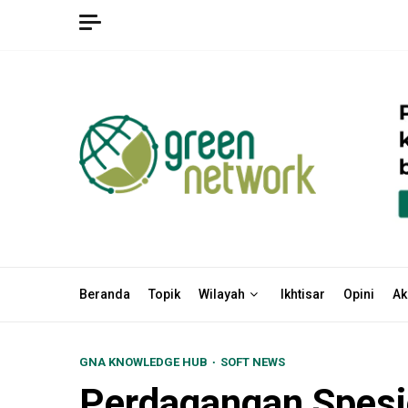
Skip
to
content
Beranda
Topik
Wilayah
Ikhtisar
Opini
Ak
GNA KNOWLEDGE HUB
SOFT NEWS
Perdagangan Spesi