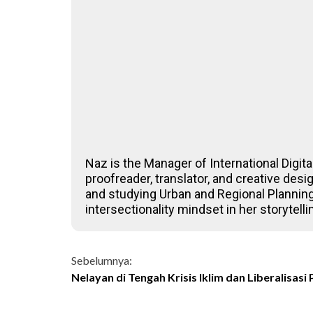
Naz is the Manager of International Digita
proofreader, translator, and creative desi
and studying Urban and Regional Planning
intersectionality mindset in her storytel
Continue
Sebelumnya:
Nelayan di Tengah Krisis Iklim dan Liberalisas
Reading