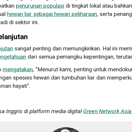
batkan
penurunan populasi
di tingkat lokal atau bahka
ual
hewan liar sebagai hewan peliharaan
, serta penan
i di sektor ini.
elanjutan
njutan
sangat penting dan memungkinkan. Hal ini memb
engetahuan
dari semua pemangku kepentingan, terut
ro
mengatakan
, “Menurut kami, penting untuk mendok
gangan spesies hewan dan tumbuhan liar dan memperk
man hayati”.
asa Inggris di platform media digital
Green Network Asia 