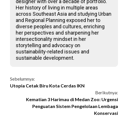
designer with over a decade of portfolio.
Her history of living in multiple areas
across Southeast Asia and studying Urban
and Regional Planning exposed her to
diverse peoples and cultures, enriching
her perspectives and sharpening her
intersectionality mindset in her
storytelling and advocacy on
sustainability-related issues and
sustainable development.
Continue
Sebelumnya:
Utopia Cetak Biru Kota Cerdas IKN
Reading
Berikutnya:
Kematian 3 Harimau di Medan Zoo: Urgensi
Penguatan Sistem Pengelolaan Lembaga
Konservasi