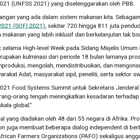
2021 (UNFSS 2021) yang diselenggarakan oleh PBB.
ngan yang ada dalam sistem makanan kita. Sebagai
 2021 (SOFI 2021)
, sekitar 720 hingga 811 juta pend
kanan yang lebih inklusif dan berkelanjutan tak bisa
rk selama High-level Week pada Sidang Majelis Umum 
upakan kulminasi dari periode 18 bulan lamanya prose
roduksi, mengolah, mendistribusikan, dan mengonsu
akat Adat, masyarakat sipil, peneliti, serta sektor 
e 2021 Food Systems Summit untuk Sekretaris Jendera
orang-orang tengah meningkatkan kesadaran terhadap t
skala global.”
nal yang diadakan oleh 48 dari 55 negara di Afrika. 
on juga membuat beberapa dialog independent di ber
-African Farmers Organizations (PAFO) sekaligus ang