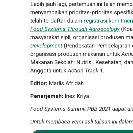
Lebih jauh lagi, pertemuan ini telah memb
menyampaikan prioritas-prioritas spesifik
telah terdaftar dalam
registrasi komitmen
Food Systems Through Agroecology
(Koal
masyarakat sipil, organisasi produsen m
Development
(Pendekatan Pembelajaran 
organisasi produsen makanan untuk
Acti
Makanan Sekolah: Nutrisi, Kesehatan, da
Anggota untuk
Action Track
1.
Editor:
Marlis Afridah
Penerjemah:
Inez Kriya
Food Systems Summit PBB 2021 dapat di
Untuk membaca versi asli tulisan ini dalam