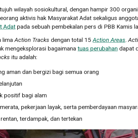
tujuh wilayah sosiokultural, dengan hampir 300 organ
 seorang aktivis hak Masyarakat Adat sekaligus anggo
t Adat
pada sebuah pembekalan pers di PBB Kamis la
 lima
Action Tracks
dengan total 15
Action Areas
.
Act
tuk mengeksplorasi bagaimana
tuas perubahan
dapat d
acks
itu adalah:
g aman dan bergizi bagi semua orang
lanjutan
positif bagi alam
merata, pekerjaan layak, serta pemberdayaan masyar
entan, terdampak, dan tertekan