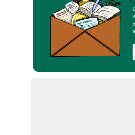
D
w
b
t