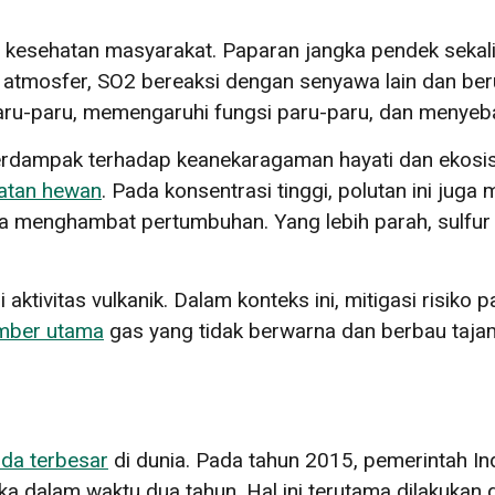
h kesehatan masyarakat. Paparan jangka pendek sek
 Di atmosfer, SO2 bereaksi dengan senyawa lain dan ber
ru-paru, memengaruhi fungsi paru-paru, dan menyeba
a berdampak terhadap keanekaragaman hayati dan ekosi
atan hewan
. Pada konsentrasi tinggi, polutan ini ju
 menghambat pertumbuhan. Yang lebih parah, sulfur 
i aktivitas vulkanik. Dalam konteks ini, mitigasi risi
mber utama
gas yang tidak berwarna dan berbau taja
ida terbesar
di dunia. Pada tahun 2015, pemerintah In
a dalam waktu dua tahun. Hal ini terutama dilakukan