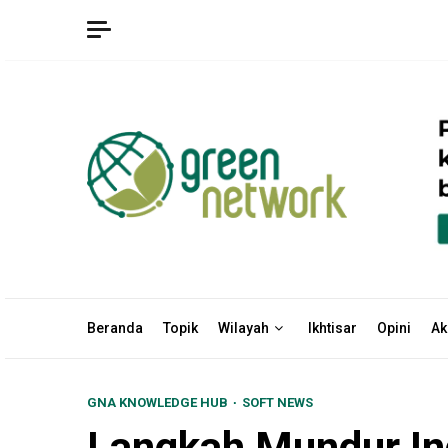
Skip
to
content
Beranda
Topik
Wilayah
Ikhtisar
Opini
Ak
GNA KNOWLEDGE HUB
SOFT NEWS
Langkah Mundur Ind