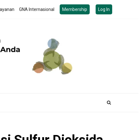
ayanan
GNA Internasional
Membership
Log In
i Sulfur Dioksida