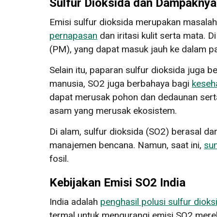
Sulfur Dioksida dan Dampaknya
Emisi sulfur dioksida merupakan masala
pernapasan
dan iritasi kulit serta mata.
(PM), yang dapat masuk jauh ke dalam pa
Selain itu, paparan sulfur dioksida jug
manusia, SO2 juga berbahaya bagi
keseh
dapat merusak pohon dan dedaunan serta
asam yang merusak ekosistem.
Di alam, sulfur dioksida (SO2) berasal dar
manajemen bencana. Namun, saat ini,
su
fosil.
Kebijakan Emisi SO2 India
India adalah
penghasil polusi sulfur dioks
termal untuk mengurangi emisi SO2 merek