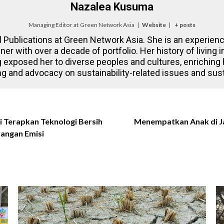
Nazalea Kusuma
Managing Editor
at
Green Network Asia
|
Website
|
+ posts
l Publications at Green Network Asia. She is an experienc
gner with over a decade of portfolio. Her history of living
 exposed her to diverse peoples and cultures, enriching
ling and advocacy on sustainability-related issues and su
i Terapkan Teknologi Bersih
Menempatkan Anak di Jan
rangan Emisi