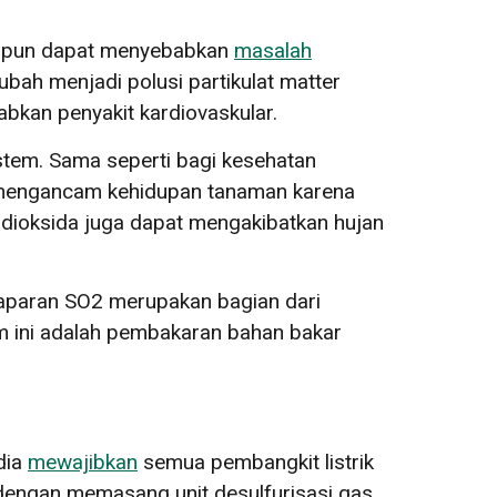
alipun dapat menyebabkan
masalah
ubah menjadi polusi partikulat matter
bkan penyakit kardiovaskular.
stem. Sama seperti bagi kesehatan
ga mengancam kehidupan tanaman karena
dioksida juga dapat mengakibatkan hujan
ko paparan SO2 merupakan bagian dari
m ini adalah pembakaran bahan bakar
dia
mewajibkan
semua pembangkit listrik
 dengan memasang unit desulfurisasi gas