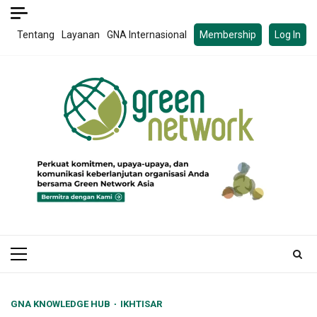
Skip
to
Tentang
Layanan
GNA Internasional
Membership
Log In
content
Primary
Menu
GNA KNOWLEDGE HUB
IKHTISAR