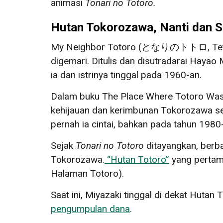
animasi
Tonari no Totoro
.
Hutan Tokorozawa, Nanti dan Sa
My Neighbor Totoro
(
となりのトトロ
, T
digemari. Ditulis dan disutradarai Hayao
ia dan istrinya tinggal pada 1960-an.
Dalam buku The Place Where Totoro Wa
kehijauan dan kerimbunan Tokorozawa se
pernah ia cintai, bahkan pada tahun 1980
Sejak
Tonari no Totoro
ditayangkan, berba
Tokorozawa.
“Hutan Totoro”
yang pertama
Halaman Totoro).
Saat ini, Miyazaki tinggal di dekat Hutan
pengumpulan dana
.