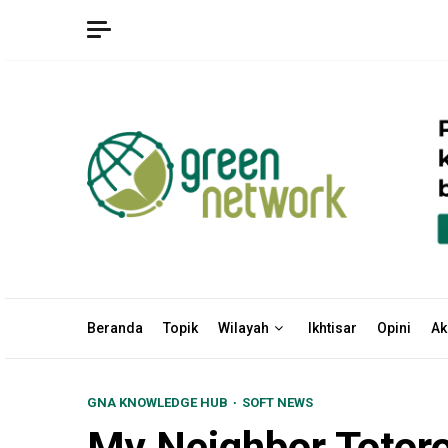
Skip
to
content
Beranda
Topik
Wilayah
Ikhtisar
Opini
Ak
GNA KNOWLEDGE HUB
SOFT NEWS
My Neighbor Totoro