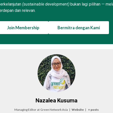
erkelanjutan
(sustainable development)
bukan lagi pilihan — mel
erdepan dan relevan.
Join Membership
Bermitra dengan Kami
Nazalea Kusuma
Managing Editor
at
Green Network Asia
|
Website
|
+ posts