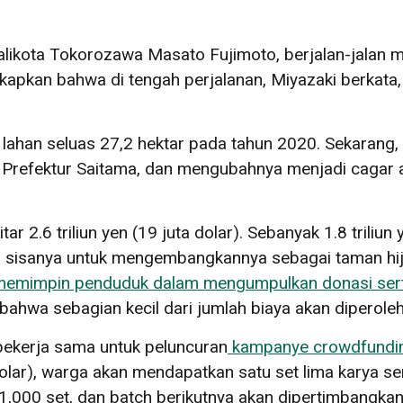
ikota Tokorozawa Masato Fujimoto, berjalan-jalan m
apkan bahwa di tengah perjalanan, Miyazaki berkata,
 lahan seluas 27,2 hektar pada tahun 2020. Sekaran
 Prefektur Saitama, dan mengubahnya menjadi cagar ala
tar 2.6 triliun yen (19 juta dolar). Sebanyak 1.8 trili
dan sisanya untuk mengembangkannya sebagai taman hij
an memimpin penduduk dalam mengumpulkan donasi se
 bahwa sebagian kecil dari jumlah biaya akan diperole
bekerja sama untuk peluncuran
kampanye crowdfundi
ar), warga akan mendapatkan satu set lima karya seni
 1,000 set, dan batch berikutnya akan dipertimbangkan