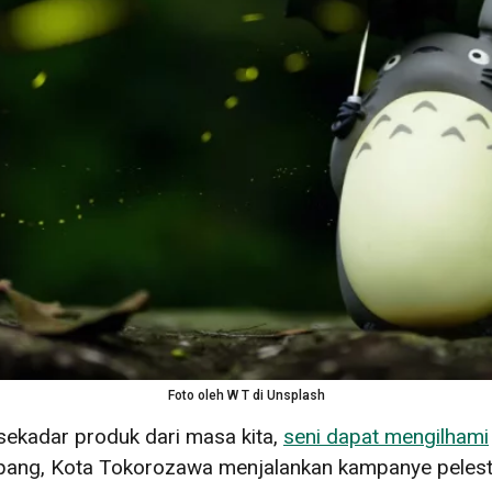
Foto oleh W T di Unsplash
ekadar produk dari masa kita,
seni dapat mengilhami
Jepang, Kota Tokorozawa menjalankan kampanye pelestar