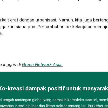
kait erat dengan urbanisasi. Namun, kita juga berta
ggalkan siapa pun. Pertumbuhan berkelanjutan menuj
a.
a inggris di
Green Network Asia.
Ko-kreasi dampak positif untuk masyarak
i tengah tantangan global yang semakin kompleks saat ini, memb
awasan interdisipliner dan lintas sektor tentang isu-isu keberla