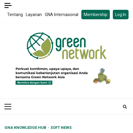
Skip
to
Tentang
Layanan
GNA Internasional
Membership
Log In
content
Primary
Menu
GNA KNOWLEDGE HUB
SOFT NEWS