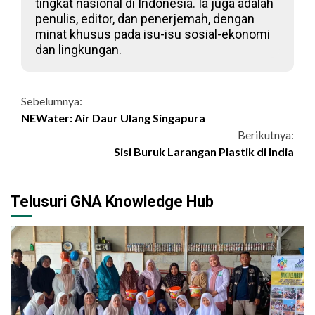
tingkat nasional di Indonesia. Ia juga adalah
penulis, editor, dan penerjemah, dengan
minat khusus pada isu-isu sosial-ekonomi
dan lingkungan.
Continue
Sebelumnya:
NEWater: Air Daur Ulang Singapura
Reading
Berikutnya:
Sisi Buruk Larangan Plastik di India
Telusuri GNA Knowledge Hub