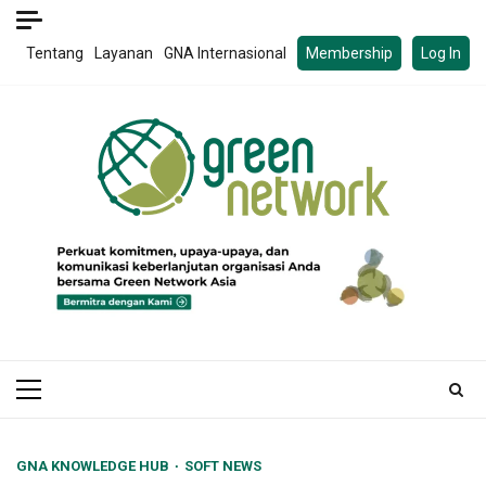
Skip
to
Tentang
Layanan
GNA Internasional
Membership
Log In
content
Primary
Menu
GNA KNOWLEDGE HUB
SOFT NEWS