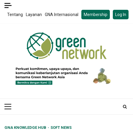
Skip
to
Tentang
Layanan
GNA Internasional
Membership
Log In
content
Primary
Menu
GNA KNOWLEDGE HUB
SOFT NEWS