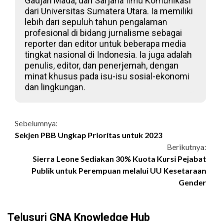
Gadjah Mada, dan Sarjana Ilmu Komunikasi
dari Universitas Sumatera Utara. Ia memiliki
lebih dari sepuluh tahun pengalaman
profesional di bidang jurnalisme sebagai
reporter dan editor untuk beberapa media
tingkat nasional di Indonesia. Ia juga adalah
penulis, editor, dan penerjemah, dengan
minat khusus pada isu-isu sosial-ekonomi
dan lingkungan.
Continue
Sebelumnya:
Sekjen PBB Ungkap Prioritas untuk 2023
Reading
Berikutnya:
Sierra Leone Sediakan 30% Kuota Kursi Pejabat
Publik untuk Perempuan melalui UU Kesetaraan
Gender
Telusuri GNA Knowledge Hub