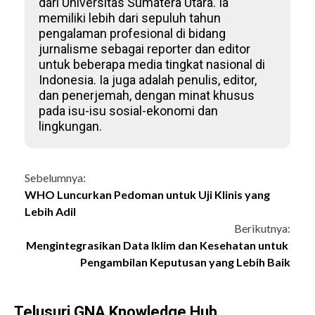
dari Universitas Sumatera Utara. Ia
memiliki lebih dari sepuluh tahun
pengalaman profesional di bidang
jurnalisme sebagai reporter dan editor
untuk beberapa media tingkat nasional di
Indonesia. Ia juga adalah penulis, editor,
dan penerjemah, dengan minat khusus
pada isu-isu sosial-ekonomi dan
lingkungan.
Continue
Sebelumnya:
WHO Luncurkan Pedoman untuk Uji Klinis yang
Reading
Lebih Adil
Berikutnya:
Mengintegrasikan Data Iklim dan Kesehatan untuk
Pengambilan Keputusan yang Lebih Baik
Telusuri GNA Knowledge Hub