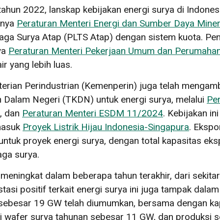
ahun 2022, lanskap kebijakan energi surya di Indone
itnya
Peraturan Menteri Energi dan Sumber Daya Min
naga Surya Atap (PLTS Atap) dengan sistem kuota. P
ya
Peraturan Menteri Pekerjaan Umum dan Perumaha
 yang lebih luas.
erian Perindustrian (Kemenperin) juga telah mengamb
 Dalam Negeri (TKDN) untuk energi surya, melalui
Per
, dan
Peraturan Menteri ESDM 11/2024
. Kebijakan i
masuk
Proyek Listrik Hijau Indonesia-Singapura
. Ekspo
tuk proyek energi surya, dengan total kapasitas eksp
aga surya.
s meningkat dalam beberapa tahun terakhir, dari sekit
asi positif terkait energi surya ini juga tampak dalam
 sebesar 19 GW telah diumumkan, bersama dengan kap
ksi wafer surya tahunan sebesar 11 GW, dan produksi 