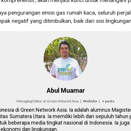
n komprehensif, akan menjadi kunci untuk menangani pe
ya pengurangan emisi gas rumah kaca, seluruh perjala
k negatif yang ditimbulkan, baik dari sisi lingkung
Abul Muamar
Managing Editor
at
Green Network Asia
|
Website
|
+ posts
onesia di Green Network Asia. Ia adalah alumnus Magister
itas Sumatera Utara. Ia memiliki lebih dari sepuluh tahun
tuk beberapa media tingkat nasional di Indonesia. Ia juga 
-ekonomi dan lingkungan.