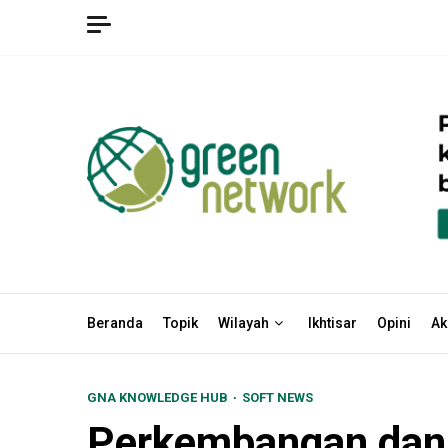
Skip
to
content
Beranda
Topik
Wilayah
Ikhtisar
Opini
Ak
GNA KNOWLEDGE HUB
SOFT NEWS
Perkembangan dan P