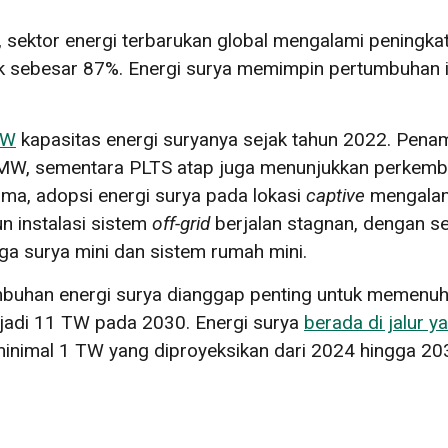
, sektor energi terbarukan global mengalami peningk
ik sebesar 87%. Energi surya memimpin pertumbuhan i
MW
kapasitas energi suryanya sejak tahun 2022. Penam
208 MW, sementara PLTS atap juga menunjukkan perke
ma, adopsi energi surya pada lokasi
captive
mengalami
 instalasi sistem
off-grid
berjalan stagnan, dengan se
naga surya mini dan sistem rumah mini.
mbuhan energi surya dianggap penting untuk memenuhi
enjadi 11 TW pada 2030. Energi surya
berada di jalur y
inimal 1 TW yang diproyeksikan dari 2024 hingga 2