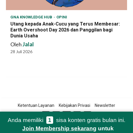
GNA KNOWLEDGE HUB
OPINI
Utang kepada Anak-Cucu yang Terus Membesar:
Earth Overshoot Day 2026 dan Panggilan bagi
Dunia Usaha
Oleh
Jalal
28 Juli 2026
Ketentuan Layanan
Kebijakan Privasi
Newsletter
Anda memiliki
1
sisa konten gratis bulan ini.
Join Membership sekarang
untuk
© 2021-2026 Green Network Asia