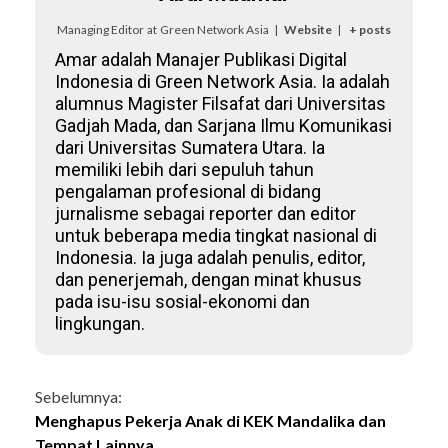
Managing Editor
at
Green Network Asia
|
Website
|
+ posts
Amar adalah Manajer Publikasi Digital
Indonesia di Green Network Asia. Ia adalah
alumnus Magister Filsafat dari Universitas
Gadjah Mada, dan Sarjana Ilmu Komunikasi
dari Universitas Sumatera Utara. Ia
memiliki lebih dari sepuluh tahun
pengalaman profesional di bidang
jurnalisme sebagai reporter dan editor
untuk beberapa media tingkat nasional di
Indonesia. Ia juga adalah penulis, editor,
dan penerjemah, dengan minat khusus
pada isu-isu sosial-ekonomi dan
lingkungan.
Continue
Sebelumnya:
Menghapus Pekerja Anak di KEK Mandalika dan
Reading
Tempat Lainnya