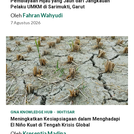
Pembiayaan Hijau yang Jauh dari Jangkauan
Pelaku UMKM di Sarimukti, Garut
Oleh
Fahran Wahyudi
7 Agustus 2026
GNA KNOWLEDGE HUB
IKHTISAR
Meningkatkan Kesiapsiagaan dalam Menghadapi
El Niño Kuat di Tengah Krisis Global
Oleh
Kresentia Madina