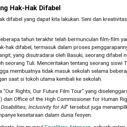
ung Hak-Hak Difabel
 difabel yang dapat kita lakukan. Seni dan kreativit
beberapa tahun terakhir telah bermunculan film-film
k-hak difabel, termasuk dalam proses penggarapann
angit
, yang disutradarai oleh Basuki, seorang difabel n
eh seorang Tuli. Menceritakan tentang seorang siswi
ngga membuatnya tidak masuk sekolah selama beberapa
n saat si tokoh utama kembali ke sekolah.
 “Our Rights, Our Future Film Tour” yang diselenggar
C) dan Office of the High Commissioner for Human R
abilities, Inclusivity for All
” tersebut juga menampil
mpanye kesetaraan dalam dunia fesyen.