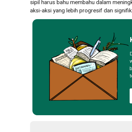
sipil harus bahu membahu dalam mening
aksi-aksi yang lebih progresif dan signi
D
w
b
t