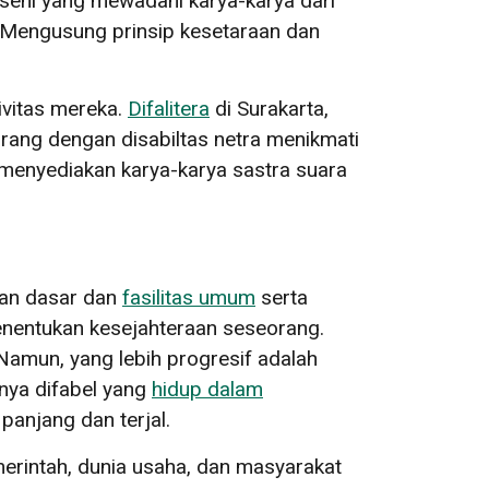
seni yang mewadahi karya-karya dari
i. Mengusung prinsip kesetaraan dan
ivitas mereka.
Difalitera
di Surakarta,
ang dengan disabiltas netra menikmati
a menyediakan karya-karya sastra suara
nan dasar dan
fasilitas umum
serta
menentukan kesejahteraan seseorang.
Namun, yang lebih progresif adalah
nya difabel yang
hidup dalam
panjang dan terjal.
Pemerintah, dunia usaha, dan masyarakat