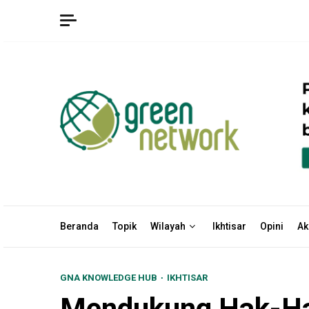
Skip
to
content
Beranda
Topik
Wilayah
Ikhtisar
Opini
Ak
GNA KNOWLEDGE HUB
IKHTISAR
Mendukung Hak-Hak 