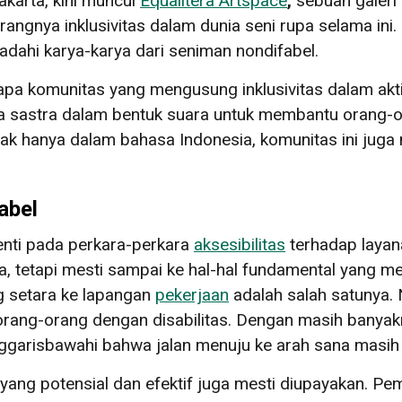
akarta, kini muncul
Equalitera Artspace
,
sebuah galeri 
rangnya inklusivitas dalam dunia seni rupa selama in
ewadahi karya-karya dari seniman nondifabel.
rapa komunitas yang mengusung inklusivitas dalam akt
a sastra dalam bentuk suara untuk membantu orang-or
idak hanya dalam bahasa Indonesia, komunitas ini jug
abel
enti pada perkara-perkara
aksesibilitas
terhadap laya
a, tetapi mesti sampai ke hal-hal fundamental yang 
g setara ke lapangan
pekerjaan
adalah salah satunya. 
orang-orang dengan disabilitas. Dengan masih banyak
enggarisbawahi bahwa jalan menuju ke arah sana masih 
ain yang potensial dan efektif juga mesti diupayakan. 