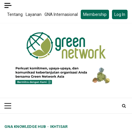
Skip
to
Tentang
Layanan
GNA Internasional
Membership
Log In
content
Primary
Menu
GNA KNOWLEDGE HUB
IKHTISAR