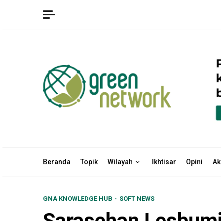
Skip
to
content
Beranda
Topik
Wilayah
Ikhtisar
Opini
Ak
GNA KNOWLEDGE HUB
SOFT NEWS
Sarasehan Lesbumi