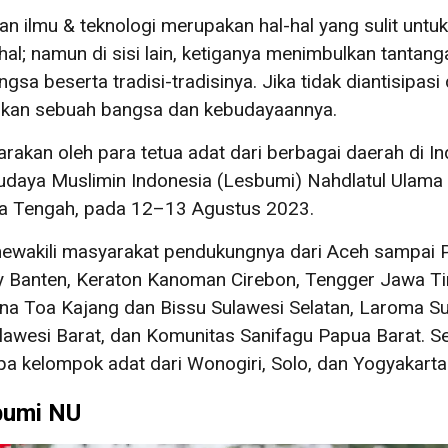
ilmu & teknologi merupakan hal-hal yang sulit untuk dih
al; namun di sisi lain, ketiganya menimbulkan tant
 beserta tradisi-tradisinya. Jika tidak diantisipasi da
pkan sebuah bangsa dan kebudayaannya.
carakan oleh para tetua adat dari berbagai daerah di 
daya Muslimin Indonesia (Lesbumi) Nahdlatul Ulama
a Tengah, pada 12–13 Agustus 2023.
ewakili masyarakat pendukungnya dari Aceh sampai P
 Banten, Keraton Kanoman Cirebon, Tengger Jawa Ti
 Toa Kajang dan Bissu Sulawesi Selatan, Laroma Sula
wesi Barat, dan Komunitas Sanifagu Papua Barat. Sela
pa kelompok adat dari Wonogiri, Solo, dan Yogyakarta
bumi NU