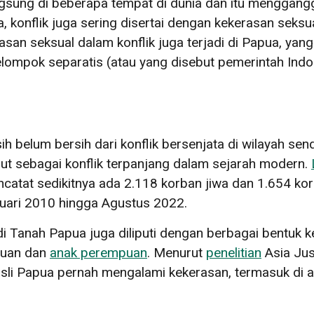
langsung di beberapa tempat di dunia dan itu menggan
ta, konflik juga sering disertai dengan kekerasan seks
san seksual dalam konflik juga terjadi di Papua, yan
lompok separatis (atau yang disebut pemerintah Ind
 belum bersih dari konflik bersenjata di wilayah sendi
but sebagai konflik terpanjang dalam sejarah modern.
tat sedikitnya ada 2.118 korban jiwa dan 1.654 kor
uari 2010 hingga Agustus 2022.
 di Tanah Papua juga diliputi dengan berbagai bentuk 
puan dan
anak perempuan
. Menurut
penelitian
Asia Jus
sli Papua pernah mengalami kekerasan, termasuk di a