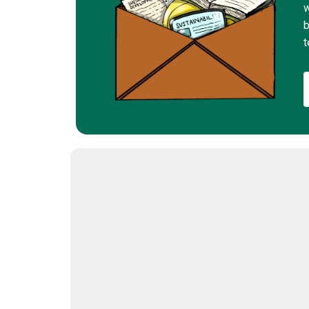
w
b
t