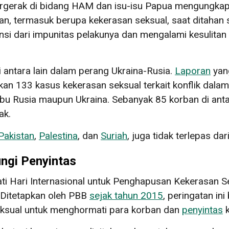
rgerak di bidang HAM dan isu-isu Papua mengungk
n, termasuk berupa kekerasan seksual, saat ditahan se
nsi dari impunitas pelakunya dan mengalami kesulit
di antara lain dalam perang Ukraina-Rusia.
Laporan
yang
133 kasus kekerasan seksual terkait konflik dalam
ubu Rusia maupun Ukraina. Sebanyak 85 korban di anta
ak.
Pakistan
,
Palestina
, dan
Suriah
, juga tidak terlepas da
ngi Penyintas
ati Hari Internasional untuk Penghapusan Kekerasan S
. Ditetapkan oleh PBB
sejak tahun 2015
, peringatan in
eksual untuk menghormati para korban dan
penyintas
k