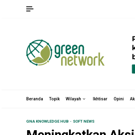
Skip
to
content
Beranda
Topik
Wilayah
Ikhtisar
Opini
Ak
GNA KNOWLEDGE HUB
SOFT NEWS
Meningkatkan Aksi