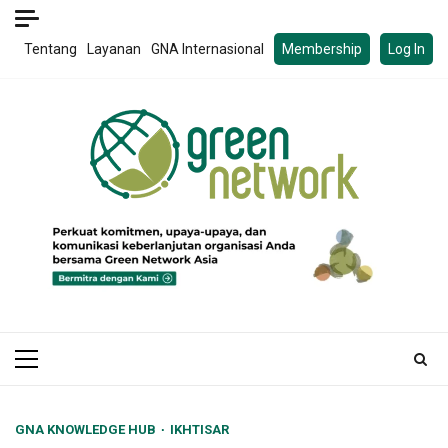
Skip
to
Tentang
Layanan
GNA Internasional
Membership
Log In
content
Primary
Menu
GNA KNOWLEDGE HUB
IKHTISAR