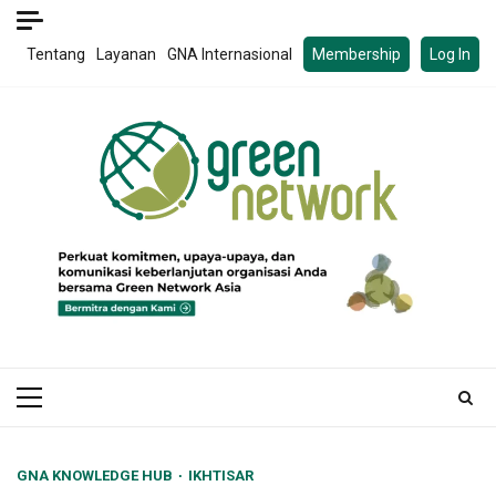
Skip
to
Tentang
Layanan
GNA Internasional
Membership
Log In
content
Primary
Menu
GNA KNOWLEDGE HUB
IKHTISAR